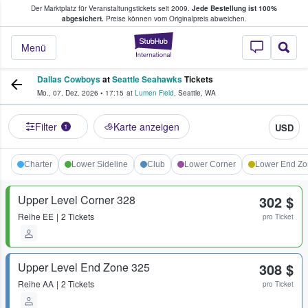
Der Marktplatz für Veranstaltungstickets seit 2009.
Jede Bestellung ist 100%
ans Tickets kaufen & verkaufen
abgesichert.
Preise können vom Originalpreis abweichen.
StubHub - Wo Fans
Menü
Dallas Cowboys
at
Seattle Seahawks
Tickets
Mo., 07. Dez. 2026
•
17:15
at
Lumen Field
,
Seattle
,
WA
Filter
Karte anzeigen
USD
1
Charter
Lower Sideline
Club
Lower Corner
Lower End Z
Upper Level Corner 328
302 $
Reihe
EE
2 Tickets
pro Ticket
Upper Level End Zone 325
308 $
Reihe
AA
2 Tickets
pro Ticket