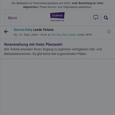
Der Marktplatz für Veranstaltungstickets seit 2009.
Jede Bestellung ist 100%
ans Tickets kaufen & verkaufen
abgesichert.
Preise können vom Originalpreis abweichen.
StubHub - Wo Fans
Menü
Darren Kiely
Leeds Tickets
So., 27. Sept. 2026
•
19:00
at
The Key Club Leeds
,
Leeds
,
WYK
Veranstaltung mit freier Platzwahl
Alle Tickets erlauben Ihnen Zugang zu jeglichen verfügbaren Sitz- und
Stehplatzbereichen. Es gibt keine fest zugeordneten Plätze.