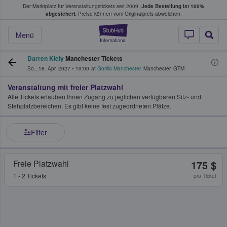
Der Marktplatz für Veranstaltungstickets seit 2009.
Jede Bestellung ist 100%
ans Tickets kaufen & verkaufen
abgesichert.
Preise können vom Originalpreis abweichen.
StubHub - Wo Fans
Menü
Darren Kiely
Manchester Tickets
So., 18. Apr. 2027
•
19:00
at
Gorilla Manchester
,
Manchester
,
GTM
Veranstaltung mit freier Platzwahl
Alle Tickets erlauben Ihnen Zugang zu jeglichen verfügbaren Sitz- und
Stehplatzbereichen. Es gibt keine fest zugeordneten Plätze.
Filter
Freie Platzwahl
175 $
1 - 2 Tickets
pro Ticket