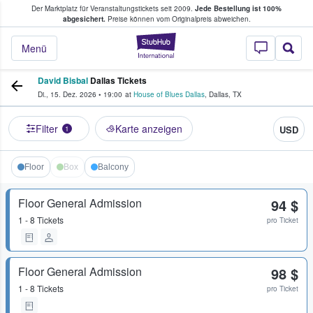
Der Marktplatz für Veranstaltungstickets seit 2009.
Jede Bestellung ist 100%
ans Tickets kaufen & verkaufen
abgesichert.
Preise können vom Originalpreis abweichen.
StubHub - Wo Fans
Menü
David Bisbal
Dallas Tickets
Di., 15. Dez. 2026
•
19:00
at
House of Blues Dallas
,
Dallas
,
TX
Filter
Karte anzeigen
USD
1
Floor
Box
Balcony
Floor General Admission
94 $
1 - 8 Tickets
pro Ticket
Floor General Admission
98 $
1 - 8 Tickets
pro Ticket