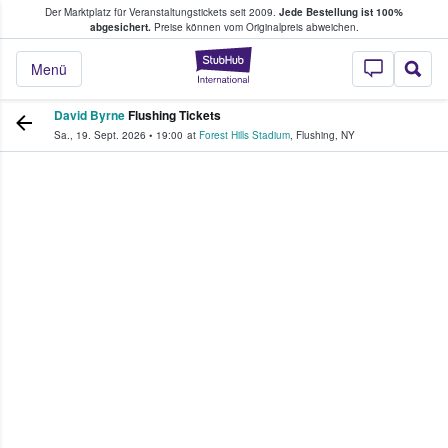
Der Marktplatz für Veranstaltungstickets seit 2009.
Jede Bestellung ist 100%
ans Tickets kaufen & verkaufen
abgesichert.
Preise können vom Originalpreis abweichen.
StubHub - Wo Fans
Menü
David Byrne
Flushing Tickets
Sa., 19. Sept. 2026
•
19:00
at
Forest Hills Stadium
,
Flushing
,
NY