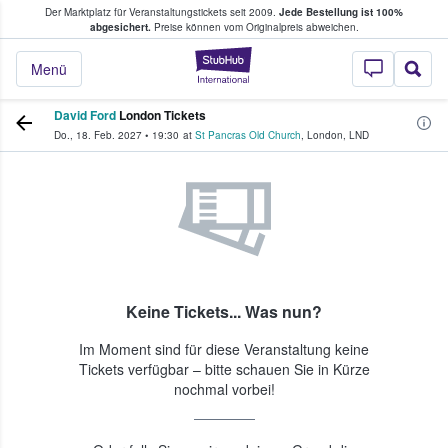
Der Marktplatz für Veranstaltungstickets seit 2009.
Jede Bestellung ist 100%
ans Tickets kaufen & verkaufen
abgesichert.
Preise können vom Originalpreis abweichen.
StubHub - Wo Fans
Menü
David Ford
London Tickets
Do., 18. Feb. 2027
•
19:30
at
St Pancras Old Church
,
London
,
LND
Keine Tickets... Was nun?
Im Moment sind für diese Veranstaltung keine
Tickets verfügbar – bitte schauen Sie in Kürze
nochmal vorbei!