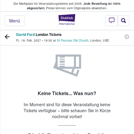
Der Marktplatz für Veranstaltungstickets seit 2009.
Jede Bestellung ist 100%
ans Tickets kaufen & verkaufen
abgesichert.
Preise können vom Originalpreis abweichen.
StubHub - Wo Fans
Menü
David Ford
London Tickets
Fr., 19. Feb. 2027
•
19:30
at
St Pancras Old Church
,
London
,
LND
Keine Tickets... Was nun?
Im Moment sind für diese Veranstaltung keine
Tickets verfügbar – bitte schauen Sie in Kürze
nochmal vorbei!