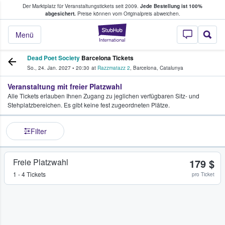
Der Marktplatz für Veranstaltungstickets seit 2009.
Jede Bestellung ist 100%
ans Tickets kaufen & verkaufen
abgesichert.
Preise können vom Originalpreis abweichen.
StubHub - Wo Fans
Menü
Dead Poet Society
Barcelona Tickets
So., 24. Jan. 2027
•
20:30
at
Razzmatazz 2
,
Barcelona
,
Catalunya
Veranstaltung mit freier Platzwahl
Alle Tickets erlauben Ihnen Zugang zu jeglichen verfügbaren Sitz- und
Stehplatzbereichen. Es gibt keine fest zugeordneten Plätze.
Filter
Freie Platzwahl
179 $
1 - 4 Tickets
pro Ticket