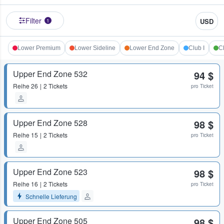
Filter
USD
1
Lower Premium
Lower Sideline
Lower End Zone
Club I
Cl
Upper End Zone 532
94 $
Reihe
26
2 Tickets
pro Ticket
Upper End Zone 528
98 $
Reihe
15
2 Tickets
pro Ticket
Upper End Zone 523
98 $
Reihe
16
2 Tickets
pro Ticket
Schnelle Lieferung
Upper End Zone 505
98 $