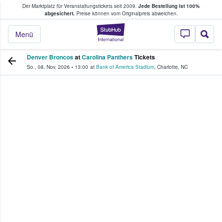
Der Marktplatz für Veranstaltungstickets seit 2009.
Jede Bestellung ist 100%
ans Tickets kaufen & verkaufen
abgesichert.
Preise können vom Originalpreis abweichen.
StubHub - Wo Fans
Menü
Denver Broncos
at
Carolina Panthers
Tickets
So., 08. Nov. 2026
•
13:00
at
Bank of America Stadium
,
Charlotte
,
NC