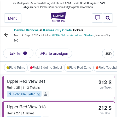
Der Marktplatz für Veranstaltungstickets seit 2009.
Jede Bestellung ist 100%
ans Tickets kaufen & verkaufen
abgesichert.
Preise können vom Originalpreis abweichen.
StubHub - Wo Fans
Menü
Denver Broncos
at
Kansas City Chiefs
Tickets
Mo., 14. Sept. 2026
•
19:15
at
GEHA Field at Arrowhead Stadium
,
Kansas City
,
MO
Filter
Karte anzeigen
USD
1
Field Prime
Field Sideline Select
Field Red Zone
Field Touch
Upper Red View 341
212 $
Reihe
35
1 - 3 Tickets
pro Ticket
Schnelle Lieferung
Upper Red View 318
212 $
Reihe
27
1 Ticket
pro Ticket