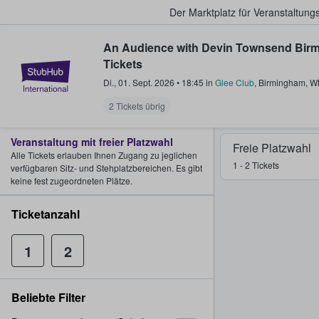
Der Marktplatz für Veranstaltungs
An Audience with Devin Townsend Bir
Tickets
StubHub - Wo Fans Tickets kauf
Di., 01. Sept. 2026
•
18:45
in
Glee Club
,
Birmingham
,
W
2 Tickets übrig
Veranstaltung mit freier Platzwahl
Freie Platzwahl
Alle Tickets erlauben Ihnen Zugang zu jeglichen
1 - 2 Tickets
verfügbaren Sitz- und Stehplatzbereichen. Es gibt
keine fest zugeordneten Plätze.
Ticketanzahl
1
2
Beliebte Filter