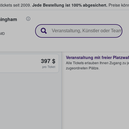
tickets seit 2009.
Jede Bestellung ist 100% abgesichert.
Preise könn
mingham
en & verkaufen
MD
Veranstaltung mit freier Platzwa
397 $
Alle Tickets erlauben Ihnen Zugang zu je
pro Ticket
zugeordneten Plätze.