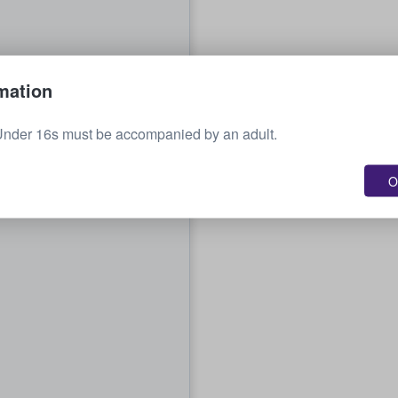
mation
Under 16s must be accompanied by an adult.
O