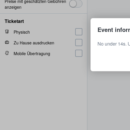
Preise mit geschätzten Gebühren
anzeigen
Ticketart
Event infor
Physisch
Zu Hause ausdrucken
No under 14s. 
Mobile Übertragung