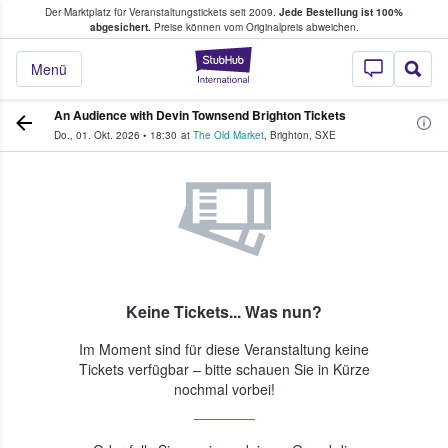
Der Marktplatz für Veranstaltungstickets seit 2009.
Jede Bestellung ist 100%
ans Tickets kaufen & verkaufen
abgesichert.
Preise können vom Originalpreis abweichen.
StubHub - Wo Fans
Menü
An Audience with Devin Townsend Brighton Tickets
Do., 01. Okt. 2026
•
18:30
at
The Old Market
,
Brighton
,
SXE
Keine Tickets... Was nun?
Im Moment sind für diese Veranstaltung keine
Tickets verfügbar – bitte schauen Sie in Kürze
nochmal vorbei!