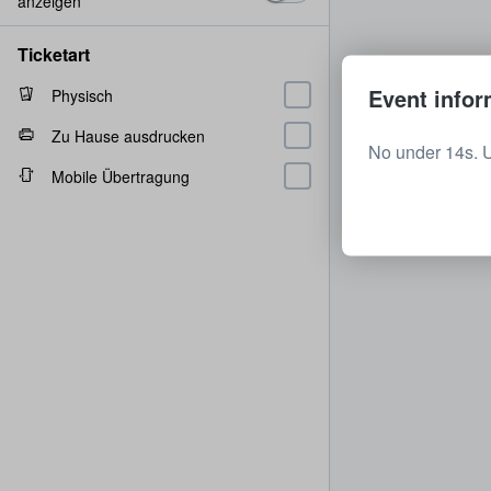
anzeigen
Ticketart
Event infor
Physisch
Zu Hause ausdrucken
No under 14s. 
Mobile Übertragung