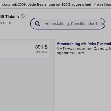
tickets seit 2009.
Jede Bestellung ist 100% abgesichert.
Preise könn
ff Tickets
en & verkaufen
diff
,
CRF
Veranstaltung mit freier Platzwa
391 $
Alle Tickets erlauben Ihnen Zugang zu je
pro Ticket
zugeordneten Plätze.