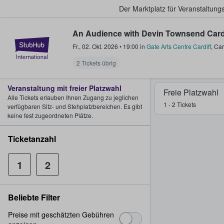
Der Marktplatz für Veranstaltungs
An Audience with Devin Townsend Cardi
StubHub - Wo Fans Tickets kauf
Fr., 02. Okt. 2026
•
19:00
in
Gate Arts Centre Cardiff
,
Car
2 Tickets übrig
Veranstaltung mit freier Platzwahl
Freie Platzwahl
Alle Tickets erlauben Ihnen Zugang zu jeglichen
1 - 2 Tickets
verfügbaren Sitz- und Stehplatzbereichen. Es gibt
keine fest zugeordneten Plätze.
Ticketanzahl
1
2
Beliebte Filter
Preise mit geschätzten Gebühren