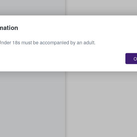
mation
Under 18s must be accompanied by an adult.
O