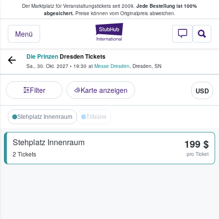
Der Marktplatz für Veranstaltungstickets seit 2009.
Jede Bestellung ist 100%
ans Tickets kaufen & verkaufen
abgesichert.
Preise können vom Originalpreis abweichen.
StubHub - Wo Fans
Menü
Die Prinzen
Dresden Tickets
Sa., 30. Okt. 2027
•
19:30
at
Messe Dresden
,
Dresden
,
SN
Filter
Karte anzeigen
USD
Stehplatz Innenraum
Tribüne
Stehplatz Innenraum
199 $
2 Tickets
pro Ticket