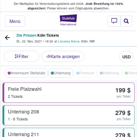
Der Marktplatz für Veranstaltungstickets seit 2009.
Jede Bestellung ist 100%
ans Tickets kaufen & verkaufen
abgesichert.
Preise können vom Originalpreis abweichen.
StubHub - Wo Fans
Menü
Die Prinzen
Köln Tickets
Di., 02. Nov. 2027
•
19:30
at
Lanxess Arena
,
Köln
,
NW
Filter
Karte anzeigen
USD
Innenraum Stehplatz
Unterrang
Premium
Mittelrang
Ober
Freie Platzwahl
199 $
2 Tickets
pro Ticket
Unterrang 208
279 $
1 - 6 Tickets
pro Ticket
Unterrang 211
279 $