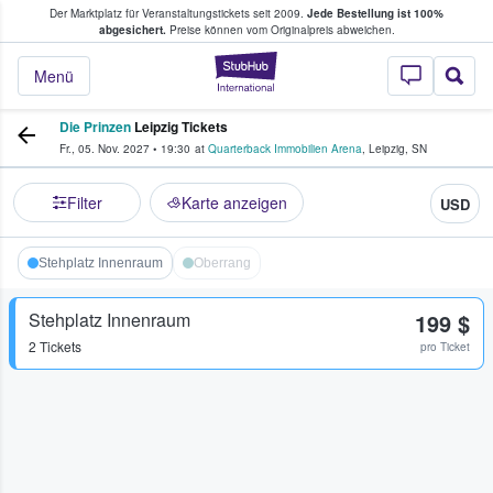
Der Marktplatz für Veranstaltungstickets seit 2009.
Jede Bestellung ist 100%
ans Tickets kaufen & verkaufen
abgesichert.
Preise können vom Originalpreis abweichen.
StubHub - Wo Fans
Menü
Die Prinzen
Leipzig Tickets
Fr., 05. Nov. 2027
•
19:30
at
Quarterback Immobilien Arena
,
Leipzig
,
SN
Filter
Karte anzeigen
USD
Stehplatz Innenraum
Oberrang
Stehplatz Innenraum
199 $
2 Tickets
pro Ticket