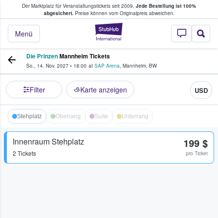
Der Marktplatz für Veranstaltungstickets seit 2009.
Jede Bestellung ist 100%
ans Tickets kaufen & verkaufen
abgesichert.
Preise können vom Originalpreis abweichen.
StubHub - Wo Fans
Menü
Die Prinzen
Mannheim Tickets
So., 14. Nov. 2027
•
18:00
at
SAP Arena
,
Mannheim
,
BW
Filter
Karte anzeigen
USD
Stehplatz
Oberrang
Suite
Unterrang
Innenraum Stehplatz
199 $
2 Tickets
pro Ticket