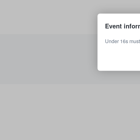
Event infor
Under 16s must