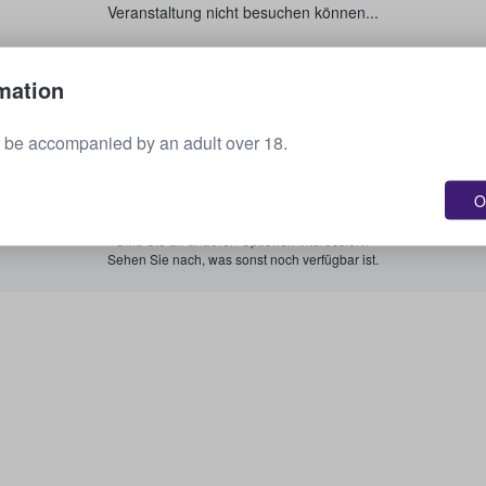
Veranstaltung nicht besuchen können...
Verkaufen Sie Ihre Tickets.
mation
 be accompanied by an adult over 18.
Alle bevorstehenden Veranstaltungen anzeigen.
O
Sind Sie an anderen Optionen interessiert?
Sehen Sie nach, was sonst noch verfügbar ist.