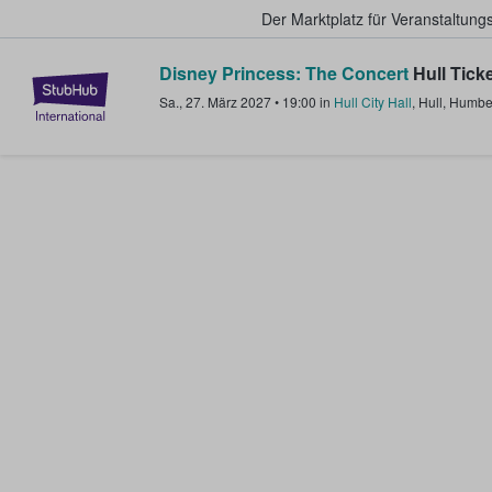
Der Marktplatz für Veranstaltungs
Disney Princess: The Concert
Hull Tick
StubHub - Wo Fans Tickets kauf
Sa., 27. März 2027
•
19:00
in
Hull City Hall
,
Hull
,
Humbe