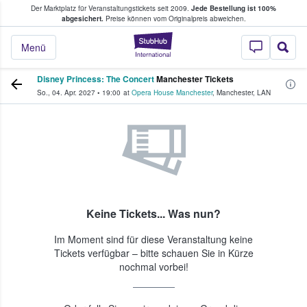
Der Marktplatz für Veranstaltungstickets seit 2009.
Jede Bestellung ist 100%
ans Tickets kaufen & verkaufen
abgesichert.
Preise können vom Originalpreis abweichen.
StubHub - Wo Fans
Menü
Disney Princess: The Concert
Manchester Tickets
So., 04. Apr. 2027
•
19:00
at
Opera House Manchester
,
Manchester
,
LAN
Keine Tickets... Was nun?
Im Moment sind für diese Veranstaltung keine
Tickets verfügbar – bitte schauen Sie in Kürze
nochmal vorbei!