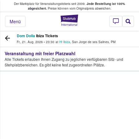
Der Marktplatz für Veranstaltungstickets seit 2009.
Jede Bestellung ist 100%
ans Tickets kaufen & verkaufen
abgesichert.
Preise können vom Originalpreis abweichen.
StubHub - Wo Fans
Menü
Dom Dolla
Ibiza Tickets
Fr., 21. Aug. 2026
•
23:30
at
Hï Ibiza
,
San Jorge de ses Salines
,
PM
Veranstaltung mit freier Platzwahl
Alle Tickets erlauben Ihnen Zugang zu jeglichen verfügbaren Sitz- und
Stehplatzbereichen. Es gibt keine fest zugeordneten Plätze.