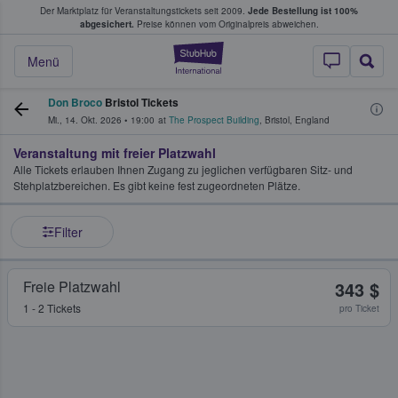
Der Marktplatz für Veranstaltungstickets seit 2009.
Jede Bestellung ist 100%
ans Tickets kaufen & verkaufen
abgesichert.
Preise können vom Originalpreis abweichen.
StubHub - Wo Fans
Menü
Don Broco
Bristol Tickets
Mi., 14. Okt. 2026
•
19:00
at
The Prospect Building
,
Bristol
,
England
Veranstaltung mit freier Platzwahl
Alle Tickets erlauben Ihnen Zugang zu jeglichen verfügbaren Sitz- und
Stehplatzbereichen. Es gibt keine fest zugeordneten Plätze.
Filter
Freie Platzwahl
343 $
1 - 2 Tickets
pro Ticket