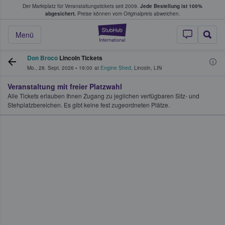
Der Marktplatz für Veranstaltungstickets seit 2009.
Jede Bestellung ist 100%
ans Tickets kaufen & verkaufen
abgesichert.
Preise können vom Originalpreis abweichen.
StubHub - Wo Fans
Menü
Don Broco
Lincoln Tickets
Mo., 28. Sept. 2026
•
19:00
at
Engine Shed
,
Lincoln
,
LIN
Veranstaltung mit freier Platzwahl
Alle Tickets erlauben Ihnen Zugang zu jeglichen verfügbaren Sitz- und
Stehplatzbereichen. Es gibt keine fest zugeordneten Plätze.