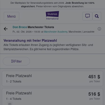
Der Marktplatz für Veranstaltungstickets seit 2009.
Jede Bestellung ist 100%
ans Tickets kaufen & verkaufen
abgesichert.
Preise können vom Originalpreis abweichen.
StubHub - Wo Fans
Menü
Don Broco
Manchester Tickets
Fr., 02. Okt. 2026
•
19:00
at
Manchester Academy
,
Manchester
,
Lancashire
Veranstaltung mit freier Platzwahl
Alle Tickets erlauben Ihnen Zugang zu jeglichen verfügbaren Sitz- und
Stehplatzbereichen. Es gibt keine fest zugeordneten Plätze.
Filter
Freie Platzwahl
451 $
1 - 2 Tickets
pro Ticket
Freie Platzwahl
516 $
1 - 4 Tickets
pro Ticket