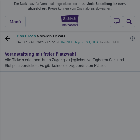
Der Marktplatz für Veranstaltungstickets seit 2009.
Jede Bestellung ist 100%
ans Tickets kaufen & verkaufen
abgesichert.
Preise können vom Originalpreis abweichen.
StubHub - Wo Fans
Menü
Don Broco
Norwich Tickets
Sa., 10. Okt. 2026
•
18:00
at
The Nick Rayns LCR, UEA
,
Norwich
,
NFK
Veranstaltung mit freier Platzwahl
Alle Tickets erlauben Ihnen Zugang zu jeglichen verfügbaren Sitz- und
Stehplatzbereichen. Es gibt keine fest zugeordneten Plätze.