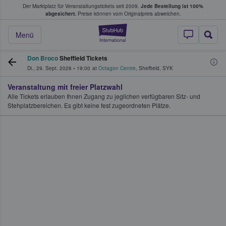
Der Marktplatz für Veranstaltungstickets seit 2009.
Jede Bestellung ist 100%
ans Tickets kaufen & verkaufen
abgesichert.
Preise können vom Originalpreis abweichen.
StubHub - Wo Fans
Menü
Don Broco
Sheffield Tickets
Di., 29. Sept. 2026
•
19:00
at
Octagon Centre
,
Sheffield
,
SYK
Veranstaltung mit freier Platzwahl
Alle Tickets erlauben Ihnen Zugang zu jeglichen verfügbaren Sitz- und
Stehplatzbereichen. Es gibt keine fest zugeordneten Plätze.