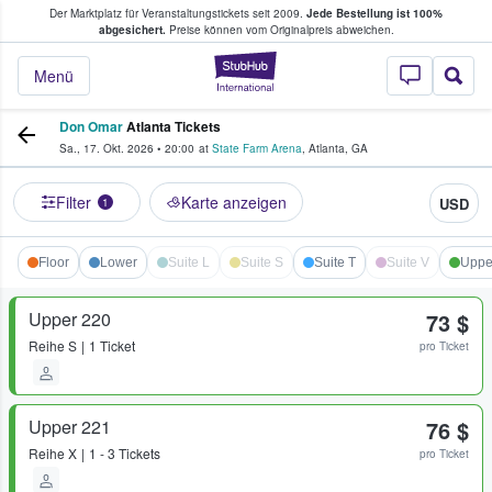
Der Marktplatz für Veranstaltungstickets seit 2009.
Jede Bestellung ist 100%
ans Tickets kaufen & verkaufen
abgesichert.
Preise können vom Originalpreis abweichen.
StubHub - Wo Fans
Menü
Don Omar
Atlanta Tickets
Sa., 17. Okt. 2026
•
20:00
at
State Farm Arena
,
Atlanta
,
GA
Filter
Karte anzeigen
USD
1
Floor
Lower
Suite L
Suite S
Suite T
Suite V
Uppe
Upper 220
73 $
Reihe
S
1 Ticket
pro Ticket
Upper 221
76 $
Reihe
X
1 - 3 Tickets
pro Ticket