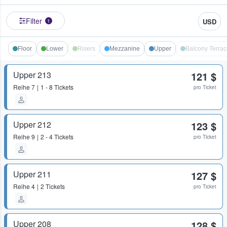
Filter
USD
1
Floor
Lower
Risers
Mezzanine
Upper
Balcony Terrac
Upper 213
121 $
Reihe
7
1 - 8 Tickets
pro Ticket
Upper 212
123 $
Reihe
9
2 - 4 Tickets
pro Ticket
Upper 211
127 $
Reihe
4
2 Tickets
pro Ticket
Upper 208
128 $