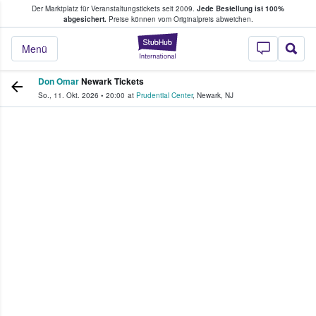
Der Marktplatz für Veranstaltungstickets seit 2009.
Jede Bestellung ist 100%
ans Tickets kaufen & verkaufen
abgesichert.
Preise können vom Originalpreis abweichen.
StubHub - Wo Fans
Menü
Don Omar
Newark Tickets
So., 11. Okt. 2026
•
20:00
at
Prudential Center
,
Newark
,
NJ