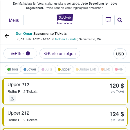
Der Marktplatz für Veranstaltungstickets seit 2009.
Jede Bestellung ist 100%
ans Tickets kaufen & verkaufen
abgesichert.
Preise können vom Originalpreis abweichen.
StubHub - Wo Fans
Menü
Don Omar
Sacramento Tickets
Fr., 05. Feb. 2027
•
20:00
at
Golden 1 Center
,
Sacramento
,
CA
Filter
Karte anzeigen
USD
1
Floor
Lower
Suite
Upper
Bridge Loft
Loft
VIP
Upper 212
120 $
Reihe
P
2 Tickets
pro Ticket
Upper 212
124 $
Reihe
P
2 Tickets
pro Ticket