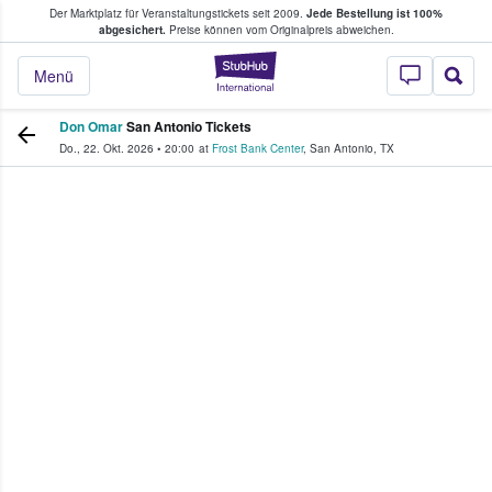
Der Marktplatz für Veranstaltungstickets seit 2009.
Jede Bestellung ist 100%
ans Tickets kaufen & verkaufen
abgesichert.
Preise können vom Originalpreis abweichen.
StubHub - Wo Fans
Menü
Don Omar
San Antonio Tickets
Do., 22. Okt. 2026
•
20:00
at
Frost Bank Center
,
San Antonio
,
TX