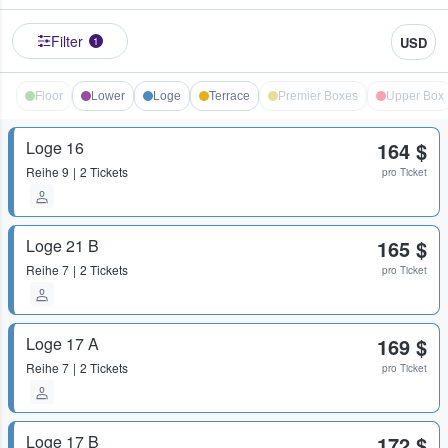
Filter
USD
1
Floor
Lower
Loge
Terrace
Premier Boxes
Upper Box
Loge 16
164 $
Reihe
9
2 Tickets
pro Ticket
Loge 21 B
165 $
Reihe
7
2 Tickets
pro Ticket
Loge 17 A
169 $
Reihe
7
2 Tickets
pro Ticket
Loge 17 B
172 $