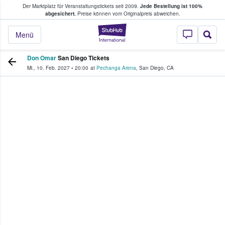
Der Marktplatz für Veranstaltungstickets seit 2009.
Jede Bestellung ist 100%
ans Tickets kaufen & verkaufen
abgesichert.
Preise können vom Originalpreis abweichen.
StubHub - Wo Fans
Menü
Don Omar
San Diego Tickets
Mi., 10. Feb. 2027
•
20:00
at
Pechanga Arena
,
San Diego
,
CA