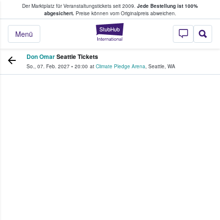
Der Marktplatz für Veranstaltungstickets seit 2009.
Jede Bestellung ist 100%
ans Tickets kaufen & verkaufen
abgesichert.
Preise können vom Originalpreis abweichen.
StubHub - Wo Fans
Menü
Don Omar
Seattle Tickets
So., 07. Feb. 2027
•
20:00
at
Climate Pledge Arena
,
Seattle
,
WA