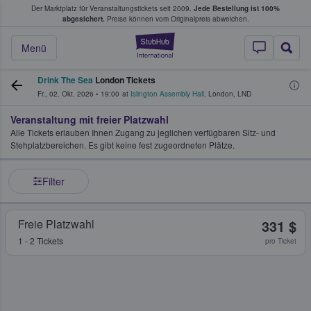
Der Marktplatz für Veranstaltungstickets seit 2009.
Jede Bestellung ist 100%
ans Tickets kaufen & verkaufen
abgesichert.
Preise können vom Originalpreis abweichen.
StubHub - Wo Fans
Menü
Drink The Sea
London Tickets
Fr., 02. Okt. 2026
•
19:00
at
Islington Assembly Hall
,
London
,
LND
Veranstaltung mit freier Platzwahl
Alle Tickets erlauben Ihnen Zugang zu jeglichen verfügbaren Sitz- und
Stehplatzbereichen. Es gibt keine fest zugeordneten Plätze.
Filter
Freie Platzwahl
331 $
1 - 2 Tickets
pro Ticket