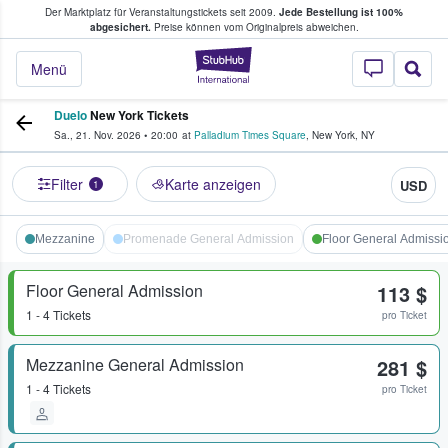
Der Marktplatz für Veranstaltungstickets seit 2009.
Jede Bestellung ist 100%
ans Tickets kaufen & verkaufen
abgesichert.
Preise können vom Originalpreis abweichen.
StubHub - Wo Fans
Menü
Duelo
New York Tickets
Sa., 21. Nov. 2026
•
20:00
at
Palladium Times Square
,
New York
,
NY
Filter
Karte anzeigen
USD
1
Mezzanine
Promenade General Admission
Floor General Admissi
Floor General Admission
113 $
1 - 4 Tickets
pro Ticket
Mezzanine General Admission
281 $
1 - 4 Tickets
pro Ticket