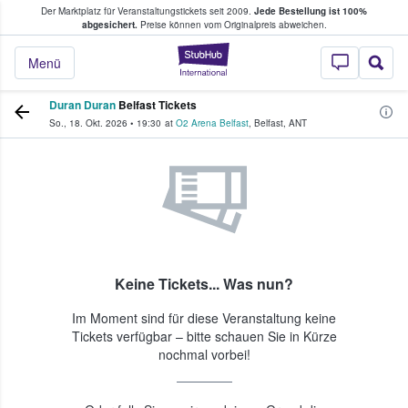
Der Marktplatz für Veranstaltungstickets seit 2009.
Jede Bestellung ist 100%
ans Tickets kaufen & verkaufen
abgesichert.
Preise können vom Originalpreis abweichen.
StubHub - Wo Fans
Menü
Duran Duran
Belfast Tickets
So., 18. Okt. 2026
•
19:30
at
O2 Arena Belfast
,
Belfast
,
ANT
Keine Tickets... Was nun?
Im Moment sind für diese Veranstaltung keine
Tickets verfügbar – bitte schauen Sie in Kürze
nochmal vorbei!