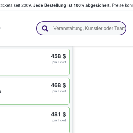
tickets seit 2009.
Jede Bestellung ist 100% abgesichert.
Preise könn
en & verkaufen
a
458 $
pro Ticket
468 $
s
pro Ticket
481 $
pro Ticket