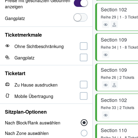
Preise mit geschätzten Gebühren
anzeigen
Section 102
Reihe
29
1 - 3 Ticket
Gangplatz
Ticketmerkmale
Section 109
Ohne Sichtbeschränkung
Reihe
34
1 - 8 Ticket
Gangplatz
Section 109
Ticketart
Reihe
26
2 Tickets
Zu Hause ausdrucken
Mobile Übertragung
Section 102
Reihe
33
2 Tickets
Sitzplan-Optionen
Nach Block/Rank auswählen
Section 110
Nach Zone auswählen
Reihe
24
1 - 8 Ticket