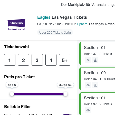
Der Marktplatz für Veranstaltungs
Eagles
Las Vegas Tickets
StubHub - Wo Fans Tickets kauf
Sa., 28. Nov. 2026
•
20:30
in
Sphere
,
Las Vegas
,
Nevad
Über 200 Tickets übrig
Ticketanzahl
Section 101
Reihe
37
2 Tickets
1
2
3
4
5+
Section 109
Preis pro Ticket
Reihe
34
1 - 8 Ticket
457 $
3.953 $
Section 101
Reihe
37
2 Tickets
Beliebte Filter