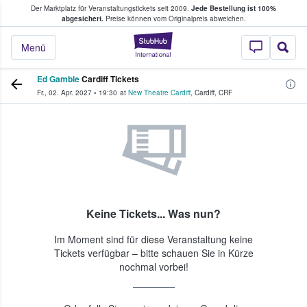
Der Marktplatz für Veranstaltungstickets seit 2009.
Jede Bestellung ist 100%
ans Tickets kaufen & verkaufen
abgesichert.
Preise können vom Originalpreis abweichen.
StubHub - Wo Fans
Menü
Ed Gamble
Cardiff Tickets
Fr., 02. Apr. 2027
•
19:30
at
New Theatre Cardiff
,
Cardiff
,
CRF
Keine Tickets... Was nun?
Im Moment sind für diese Veranstaltung keine
Tickets verfügbar – bitte schauen Sie in Kürze
nochmal vorbei!