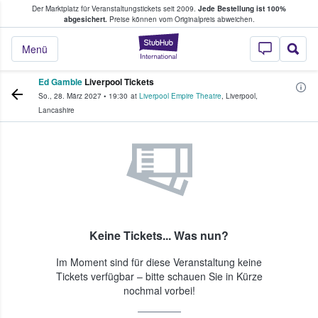
Der Marktplatz für Veranstaltungstickets seit 2009.
Jede Bestellung ist 100%
ans Tickets kaufen & verkaufen
abgesichert.
Preise können vom Originalpreis abweichen.
StubHub - Wo Fans
Menü
Ed Gamble
Liverpool Tickets
So., 28. März 2027
•
19:30
at
Liverpool Empire Theatre
,
Liverpool
,
Lancashire
Keine Tickets... Was nun?
Im Moment sind für diese Veranstaltung keine
Tickets verfügbar – bitte schauen Sie in Kürze
nochmal vorbei!