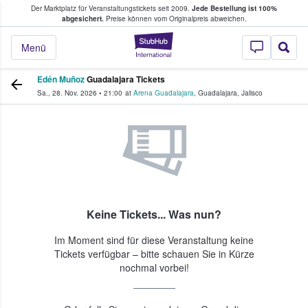
Der Marktplatz für Veranstaltungstickets seit 2009.
Jede Bestellung ist 100%
ans Tickets kaufen & verkaufen
abgesichert.
Preise können vom Originalpreis abweichen.
StubHub - Wo Fans
Menü
Edén Muñoz
Guadalajara Tickets
Sa., 28. Nov. 2026
•
21:00
at
Arena Guadalajara
,
Guadalajara
,
Jalisco
Keine Tickets... Was nun?
Im Moment sind für diese Veranstaltung keine
Tickets verfügbar – bitte schauen Sie in Kürze
nochmal vorbei!