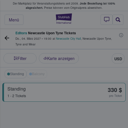
Der Marktplatz für Veranstaltungstickets seit 2009.
Jede Bestellung ist 100%
ans Tickets kaufen & verkaufen
abgesichert.
Preise können vom Originalpreis abweichen.
StubHub - Wo Fans
Menü
Editors
Newcastle Upon Tyne Tickets
Do., 04. März 2027
•
19:00
at
Newcastle City Hall
,
Newcastle Upon Tyne
,
Tyne and Wear
Filter
Karte anzeigen
USD
Standing
Balcony
Standing
330 $
1 - 2 Tickets
pro Ticket