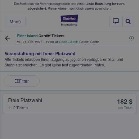
Der Marktplatz für Veranstaltungstickets seit 2009.
Jede Bestellung ist 100%
ans Tickets kaufen & verkaufen
abgesichert.
Preise können vom Originalpreis abweichen.
StubHub - Wo Fans
Menü
Elder Island
Cardiff Tickets
Mi., 21. Okt. 2026
•
19:00
at
Globe Cardiff
,
Cardiff
,
Cardiff
Veranstaltung mit freier Platzwahl
Alle Tickets erlauben Ihnen Zugang zu jeglichen verfügbaren Sitz- und
Stehplatzbereichen. Es gibt keine fest zugeordneten Plätze.
Filter
Freie Platzwahl
182 $
1 - 2 Tickets
pro Ticket