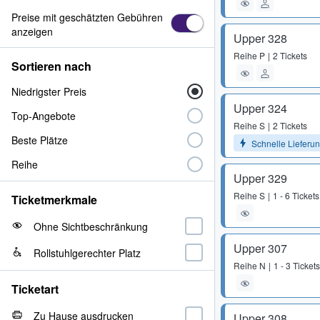
Preise mit geschätzten Gebühren
anzeigen
Upper 328
Reihe
P
2 Tickets
Sortieren nach
Niedrigster Preis
Upper 324
Top-Angebote
Reihe
S
2 Tickets
Beste Plätze
Schnelle Lieferu
Reihe
Upper 329
Reihe
S
1 - 6 Tickets
Ticketmerkmale
Ohne Sichtbeschränkung
Upper 307
Rollstuhlgerechter Platz
Reihe
N
1 - 3 Tickets
Ticketart
Zu Hause ausdrucken
Upper 308