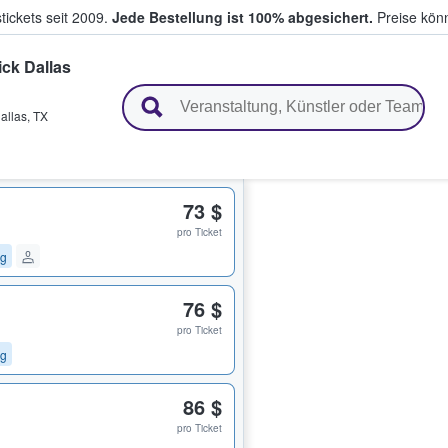
tickets seit 2009.
Jede Bestellung ist 100% abgesichert.
Preise könn
ick Dallas
en & verkaufen
allas
,
TX
73 $
pro Ticket
ng
76 $
pro Ticket
ng
86 $
pro Ticket