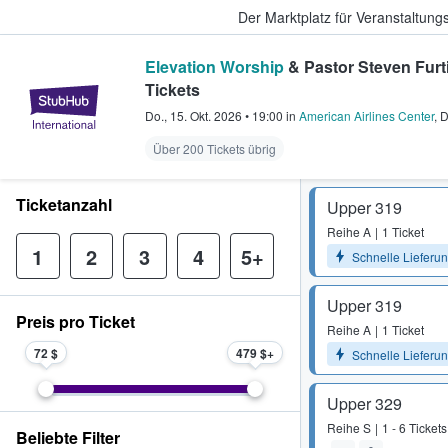
Der Marktplatz für Veranstaltungs
Elevation Worship
& Pastor Steven Furt
Tickets
StubHub - Wo Fans Tickets kauf
Do., 15. Okt. 2026
•
19:00
in
American Airlines Center
,
D
Über 200 Tickets übrig
Ticketanzahl
Upper 319
Reihe
A
1 Ticket
1
2
3
4
5+
Schnelle Lieferu
Upper 319
Preis pro Ticket
Reihe
A
1 Ticket
72 $
479 $
Schnelle Lieferu
Upper 329
Reihe
S
1 - 6 Tickets
Beliebte Filter