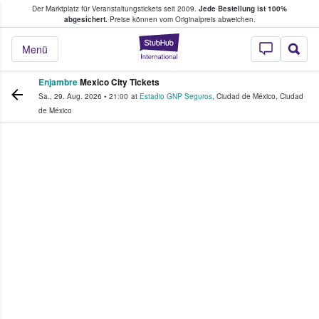
Der Marktplatz für Veranstaltungstickets seit 2009.
Jede Bestellung ist 100%
ans Tickets kaufen & verkaufen
abgesichert.
Preise können vom Originalpreis abweichen.
StubHub - Wo Fans
Menü
Enjambre
Mexico City Tickets
Sa., 29. Aug. 2026
•
21:00
at
Estadio GNP Seguros
,
Ciudad de México
,
Ciudad
de México