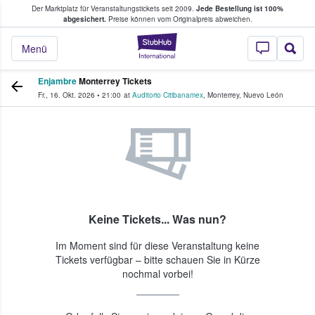
Der Marktplatz für Veranstaltungstickets seit 2009.
Jede Bestellung ist 100%
ans Tickets kaufen & verkaufen
abgesichert.
Preise können vom Originalpreis abweichen.
StubHub - Wo Fans
Menü
Enjambre
Monterrey Tickets
Fr., 16. Okt. 2026
•
21:00
at
Auditorio Citibanamex
,
Monterrey
,
Nuevo León
Keine Tickets... Was nun?
Im Moment sind für diese Veranstaltung keine
Tickets verfügbar – bitte schauen Sie in Kürze
nochmal vorbei!