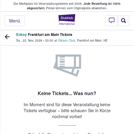
Der Marktplatz für Veranstaltungstickets seit 2009.
Jede Bestellung ist 100%
ans Tickets kaufen & verkaufen
abgesichert.
Preise können vom Originalpreis abweichen.
StubHub - Wo Fans
Menü
Enkay
Frankfurt am Main Tickets
So., 22. Nov. 2026
•
20:00
at
Gibson Club
,
Frankfurt am Main
,
HE
Keine Tickets... Was nun?
Im Moment sind für diese Veranstaltung keine
Tickets verfügbar – bitte schauen Sie in Kürze
nochmal vorbei!