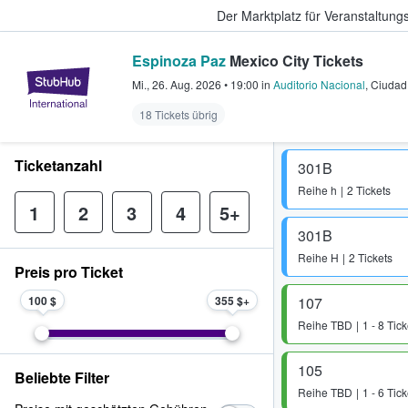
Der Marktplatz für Veranstaltungs
Espinoza Paz
Mexico City Tickets
StubHub - Wo Fans Tickets kauf
Mi., 26. Aug. 2026
•
19:00
in
Auditorio Nacional
,
Ciudad
18 Tickets übrig
Ticketanzahl
301B
Reihe
h
2 Tickets
1
2
3
4
5+
301B
Reihe
H
2 Tickets
Preis pro Ticket
100 $
355 $
107
Reihe
TBD
1 - 8 Tick
105
Beliebte Filter
Reihe
TBD
1 - 6 Tick