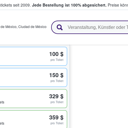
tickets seit 2009.
Jede Bestellung ist 100% abgesichert.
Preise könn
en & verkaufen
 de México
,
Ciudad de México
100 $
pro Ticket
150 $
pro Ticket
329 $
ets
pro Ticket
359 $
ets
pro Ticket