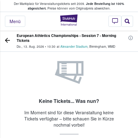
Der Marktplatz für Veranstaltungstickets seit 2009.
Jede Bestellung ist 100%
ans Tickets kaufen & verkaufen
abgesichert.
Preise können vom Originalpreis abweichen.
StubHub - Wo Fans
Menü
European Athletics Championships - Session 7 - Morning
Tickets
Do., 13. Aug. 2026
•
10:30
at
Alexander Stadium
,
Birmingham
,
WMD
Keine Tickets... Was nun?
Im Moment sind für diese Veranstaltung keine
Tickets verfügbar – bitte schauen Sie in Kürze
nochmal vorbei!