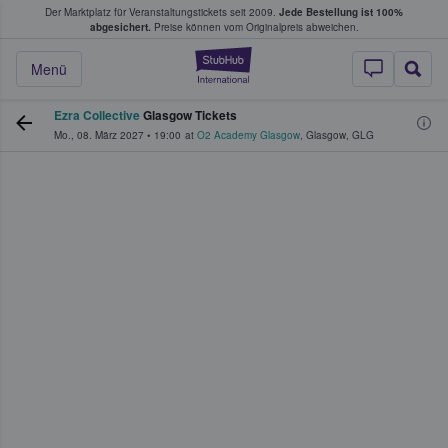
Der Marktplatz für Veranstaltungstickets seit 2009.
Jede Bestellung ist 100%
ans Tickets kaufen & verkaufen
abgesichert.
Preise können vom Originalpreis abweichen.
StubHub - Wo Fans
Menü
Ezra Collective
Glasgow Tickets
Mo., 08. März 2027
•
19:00
at
O2 Academy Glasgow
,
Glasgow
,
GLG