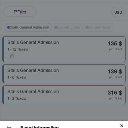
Filter
USD
Stalls General Admission
Balcony Lower
Balcony Upper
Stalls General Admission
135 $
1 - 12 Tickets
pro Ticket
Stalls General Admission
139 $
1 - 6 Tickets
pro Ticket
Stalls General Admission
316 $
1 - 2 Tickets
pro Ticket
Event information