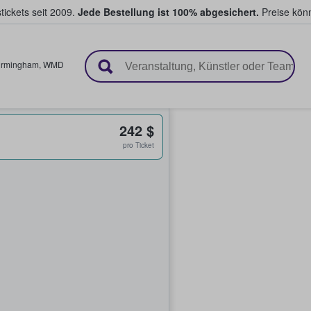
tickets seit 2009.
Jede Bestellung ist 100% abgesichert.
Preise könn
en & verkaufen
irmingham
,
WMD
242 $
pro Ticket