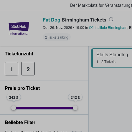
Der Marktplatz für Veranstaltungs
Fat Dog
Birmingham Tickets
StubHub - Wo Fans Tickets kauf
Do., 26. Nov. 2026
•
19:00
in
O2 Institute Birmingham
,
B
2 Tickets übrig
Ticketanzahl
Stalls Standing
1 - 2 Tickets
1
2
Preis pro Ticket
242 $
242 $
Beliebte Filter