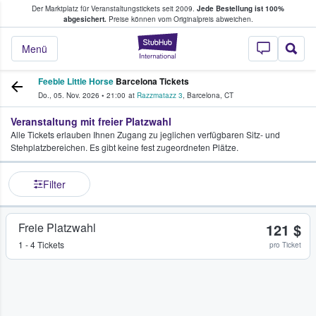
Der Marktplatz für Veranstaltungstickets seit 2009.
Jede Bestellung ist 100%
ans Tickets kaufen & verkaufen
abgesichert.
Preise können vom Originalpreis abweichen.
StubHub - Wo Fans
Menü
Feeble Little Horse
Barcelona Tickets
Do., 05. Nov. 2026
•
21:00
at
Razzmatazz 3
,
Barcelona
,
CT
Veranstaltung mit freier Platzwahl
Alle Tickets erlauben Ihnen Zugang zu jeglichen verfügbaren Sitz- und
Stehplatzbereichen. Es gibt keine fest zugeordneten Plätze.
Filter
Freie Platzwahl
121 $
1 - 4 Tickets
pro Ticket