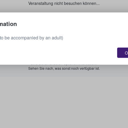
Veranstaltung nicht besuchen können...
Verkaufen Sie Ihre Tickets.
mation
to be accompanied by an adult)
Alle bevorstehenden Veranstaltungen anzeigen.
O
Sind Sie an anderen Optionen interessiert?
Sehen Sie nach, was sonst noch verfügbar ist.