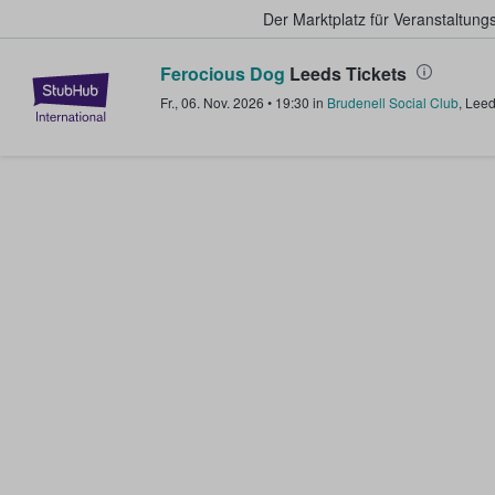
Der Marktplatz für Veranstaltungs
Ferocious Dog
Leeds Tickets
StubHub - Wo Fans Tickets kauf
Fr., 06. Nov. 2026
•
19:30
in
Brudenell Social Club
,
Lee