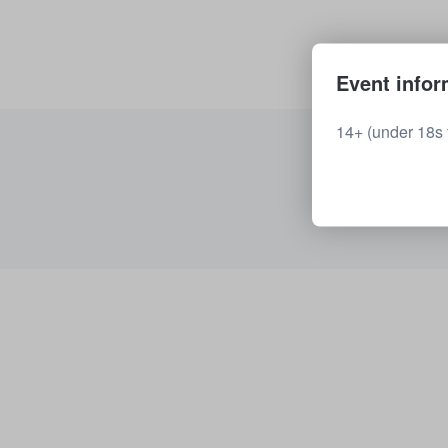
Event infor
14+ (under 18s 